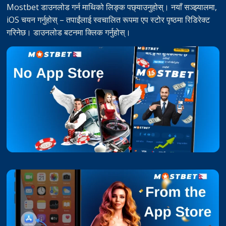
Mostbet डाउनलोड गर्न माथिको लिङ्क पछ्याउनुहोस्। नयाँ सञ्झ्यालमा,
iOS चयन गर्नुहोस् – तपाईंलाई स्वचालित रूपमा एप स्टोर पृष्ठमा रिडिरेक्ट
गरिनेछ। डाउनलोड बटनमा क्लिक गर्नुहोस्।