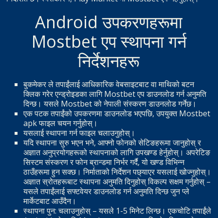
Android उपकरणहरूमा
Mostbet एप स्थापना गर्न
निर्देशनहरू
बुकमेकर ले तपाईंलाई आधिकारिक वेबसाइटबाट वा माथिको बटन
क्लिक गरेर एन्ड्रोइडका लागि Mostbet एप डाउनलोड गर्न अनुमति
दिन्छ। यसले Mostbet को नेपाली संस्करण डाउनलोड गर्नेछ।
एक पटक तपाईंको उपकरणमा डाउनलोड भएपछि, उपयुक्त Mostbet
apk फाइल चयन गर्नुहोस्।
यसलाई स्थापना गर्न फाइल चलाउनुहोस्।
यदि स्थापना सुरु भएन भने, आफ्नो फोनको सेटिङहरूमा जानुहोस् र
अज्ञात अनुप्रयोगहरूको स्थापनाको लागि उपखण्ड हेर्नुहोस्। अपरेटिङ
सिस्टम संस्करण र फोन ब्रान्डमा निर्भर गर्दै, यो खण्ड विभिन्न
ठाउँहरूमा हुन सक्छ। निर्माताको निर्देशन पछ्याएर यसलाई खोज्नुहोस्।
अज्ञात स्रोतहरूबाट स्थापना अनुमति दिनुहोस् विकल्प सक्षम गर्नुहोस् –
यसले तपाईंलाई सफ्टवेयर डाउनलोड गर्न अनुमति दिन्छ जुन प्ले
मार्केटबाट आउँदैन।
स्थापना पुन: चलाउनुहोस् – यसले 1-5 मिनेट लिन्छ। एकचोटि तपाईंले