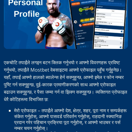
एकचोटि तपाईंले लगइन बटन क्लिक गर्नुभयो र आफ्नो विवरणहरू प्रविष्ट
गर्नुभयो, तपाईंले Mostbet वेबसाइटमा आफ्नो प्रोफाइल पहुँच गर्नुहुनेछ।
यहाँ, तपाईं आफ्नो हालको ब्यालेन्स हेर्न सक्नुहुन्छ, आफ्नो इमेल र फोन नम्बर
पुष्टि गर्न सक्नुहुन्छ, दुई-कारक प्रमाणीकरणको साथ आफ्नो प्रोफाइल
बढाउन सक्नुहुन्छ, र पैसा जम्मा गर्न वा झिक्न सक्नुहुन्छ। व्यक्तिगत प्रोफाइल
धेरै कोटिहरूमा विभाजित छ:
मेरो प्रोफाइल – तपाईंले आफ्नो देश, क्षेत्र, शहर, पूरा नाम र सम्पर्कहरू
संकेत गर्नुहोस्, आफ्नो पासवर्ड परिवर्तन गर्नुहोस्, राहदानी स्क्यानिङ
प्रदान गरेर पहिचान प्रक्रिया पूरा गर्नुहोस्, र आफ्नो भाउचर र पर्स
नम्बर चयन गर्नुहोस्।