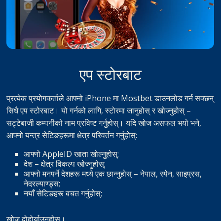
एप स्टोरबाट
प्रत्येक प्रयोगकर्ताले आफ्नो iPhone मा Mostbet डाउनलोड गर्न सक्छन्
सिधै एप स्टोरबाट। यो गर्नको लागि, स्टोरमा जानुहोस् र खोज्नुहोस् –
सट्टेबाजी कम्पनीको नाम प्रविष्ट गर्नुहोस्। यदि खोज असफल भयो भने,
आफ्नो यन्त्र सेटिङहरूमा क्षेत्र परिवर्तन गर्नुहोस्:
आफ्नो AppleID खाता खोल्नुहोस्;
देश – क्षेत्र विकल्प खोज्नुहोस्;
आफ्नो मनपर्ने देशहरू मध्ये एक छान्नुहोस् – नेपाल, स्पेन, साइप्रस,
नेदरल्याण्ड्स;
नयाँ सेटिङहरू बचत गर्नुहोस्;
खोज दोहोर्याउनुहोस्।