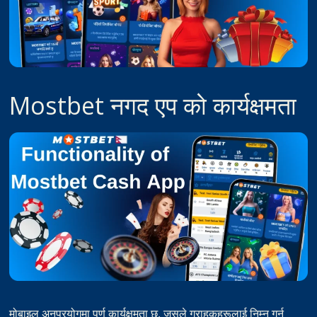
Mostbet नगद एप को कार्यक्षमता
मोबाइल अनुप्रयोगमा पूर्ण कार्यक्षमता छ, जसले ग्राहकहरूलाई निम्न गर्न