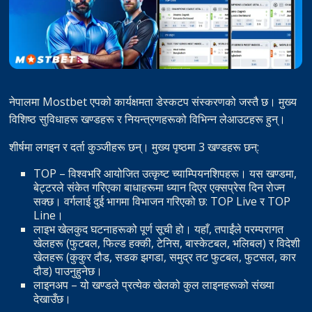
नेपालमा Mostbet एपको कार्यक्षमता डेस्कटप संस्करणको जस्तै छ। मुख्य
विशिष्ठ सुविधाहरू खण्डहरू र नियन्त्रणहरूको विभिन्न लेआउटहरू हुन्।
शीर्षमा लगइन र दर्ता कुञ्जीहरू छन्। मुख्य पृष्ठमा 3 खण्डहरू छन्:
TOP – विश्वभरि आयोजित उत्कृष्ट च्याम्पियनशिपहरू। यस खण्डमा,
बेट्टरले संकेत गरिएका बाधाहरूमा ध्यान दिएर एक्सप्रेस दिन रोज्न
सक्छ। वर्गलाई दुई भागमा विभाजन गरिएको छ: TOP Live र TOP
Line।
लाइभ खेलकुद घटनाहरूको पूर्ण सूची हो। यहाँ, तपाईंले परम्परागत
खेलहरू (फुटबल, फिल्ड हक्की, टेनिस, बास्केटबल, भलिबल) र विदेशी
खेलहरू (कुकुर दौड, सडक झगडा, समुद्र तट फुटबल, फुटसल, कार
दौड) पाउनुहुनेछ।
लाइनअप – यो खण्डले प्रत्येक खेलको कुल लाइनहरूको संख्या
देखाउँछ।