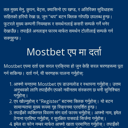
तल मुख्य मेनु, कुपन, बेट्स, क्यासिनो एप खण्ड, र अतिरिक्त सुविधाहरू
सहितको हरियो रेखा छ, जुन “थप” बटन क्लिक गरेपछि उपलब्ध हुन्छ।
फुटरले मुख्य कम्पनी नियमहरू र समर्थनलाई कसरी सम्पर्क गर्ने भनेर
देखाउँछ। तपाईंले अनलाइन फारम मार्फत समर्थन टोलीलाई सम्पर्क गर्न
सक्नुहुन्छ।
Mostbet एप मा दर्ता
Mostbet एपमा दर्ता एक सरल प्रक्रिया हो जुन केहि सरल चरणहरूमा पूरा
गर्न सकिन्छ। दर्ता गर्न, यी चरणहरू पालना गर्नुहोस्:
आफ्नो यन्त्रमा Mostbet एप डाउनलोड र स्थापना गर्नुहोस्। उत्तम
अनुभवको लागि तपाईंसँग एपको नवीनतम संस्करण छ भनी सुनिश्चित
गर्नुहोस्।
एप खोल्नुहोस् र “Register” बटनमा क्लिक गर्नुहोस्। यो बटन
सामान्यतया मुख्य रूपमा गृह स्क्रिनमा प्रदर्शित हुन्छ।
तपाइँको व्यक्तिगत विवरण संग दर्ता फारम भर्नुहोस्। आफ्नो नाम, इमेल
ठेगाना प्रविष्ट गर्नुहोस्, र सुरक्षित पासवर्ड सिर्जना गर्नुहोस्।
इमेल वा फोन नम्बर मार्फत आफ्नो खाता प्रमाणित गर्नुहोस्। तपाईंको