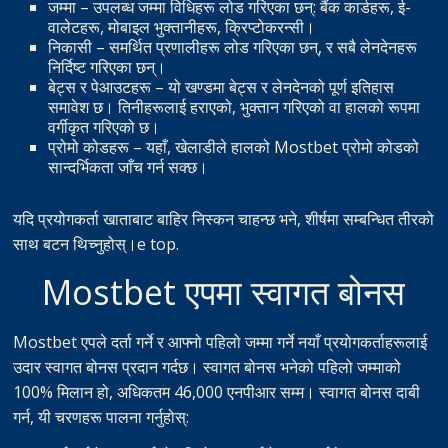
जम्मा – उपलब्ध जम्मा विधिहरू लोड गरिएका छन्: बैंक कार्डहरू, ई-
वालेटहरू, मोबाइल भुक्तानीहरू, क्रिप्टोकरन्सी।
निकासी – समर्थित प्रणालीहरू लोड गरिएका छन्, र सबै लेनदेनहरू
निर्दिष्ट गरिएका छन्।
बेट्स र पेआउटहरू – यो खण्डमा बेट्स र लेनदेनको पूर्ण इतिहास
समावेश छ। तिनीहरूलाई हराएको, भुक्तान गरिएको वा हालको रूपमा
वर्गीकृत गरिएको छ।
प्रोमो कोडहरू – यहाँ, खेलाडीले हालको Mostbet प्रोमो कोडको
सान्दर्भिकता जाँच गर्न सक्छ।
यदि प्रयोगकर्ता खाताबाट बाहिर निस्कन चाहन्छ भने, शीर्षमा सम्बन्धित तीरको
साथ बटन थिच्नुहोस्।e top.
Mostbet एपमा स्वागत बोनस
Mostbet एपले दर्ता गर्ने र आफ्नो पहिलो जम्मा गर्ने नयाँ प्रयोगकर्ताहरूलाई
उदार स्वागत बोनस प्रदान गर्दछ। स्वागत बोनस भनेको पहिलो जम्माको
100% मिलान हो, अधिकतम 46,000 एनपीआर सम्म। स्वागत बोनस दाबी
गर्न, यी चरणहरू पालना गर्नुहोस्: