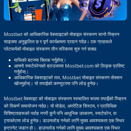
Mostbet को आधिकारिक वेबसाइटको मोबाइल संस्करण सानो स्क्रिन
साइजमा अनुकूलित छ र पूर्ण कार्यक्षमता प्रदान गर्दछ। एक ग्राहकले
प्लेटफर्मको मोबाइल संस्करण तीन तरिकामा सुरु गर्न सक्छ:
माथिको बटनमा क्लिक गर्नुहोस्।
आफ्नो स्मार्टफोनको ब्राउजरमा Mostbet.com को लिङ्क प्रविष्ट
गर्नुहोस्।
आधिकारिक वेबसाइटको तल, Mostbet मोबाइल संस्करण सेक्सन
खोज्नुहोस्। यो तपाईको कम्प्युटरमा पनि लोड हुनेछ।
Mostbet वेबसाइट को मोबाइल संस्करण स्वचालित रूपमा तपाइँको स्क्रिन
को विकर्ण समायोजन गर्दछ। यो मोडेल, अपरेटिङ सिस्टम, र प्राविधिक
विशिष्टताहरूको पर्वाह नगरी कुनै पनि आधुनिक उपकरण, स्मार्टफोन, वा
ट्याब्लेटमा लोड हुनेछ। डाउनलोड गर्नको लागि मुख्य आवश्यकता एक स्थिर
इन्टरनेट जडान हो।. डाउनलोड गर्नको लागि मुख्य आवश्यकता एक स्थिर