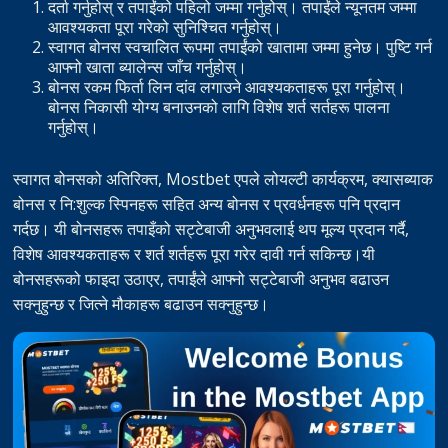
दर्ता गर्नुहोस् र तपाईंको पहिलो जम्मा गर्नुहोस्। तपाईंले न्यूनतम जम्मा
आवश्यकता पूरा गरेको सुनिश्चित गर्नुहोस्।
स्वागत बोनस स्वचालित रूपमा तपाईंको खातामा जम्मा हुनेछ। पुष्टि गर्न
आफ्नो खाता ब्यालेन्स जाँच गर्नुहोस्।
बोनस रकम फिर्ता लिन दांव लगाउने आवश्यकताहरू पूरा गर्नुहोस्।
बोनस निकासी योग्य बनाउनको लागि विशेष शर्त सर्तहरू पालना
गर्नुहोस्।
स्वागत बोनसको अतिरिक्त, Mostbet एपले लोयल्टी कार्यक्रम, क्यासब्याक
बोनस र नि:शुल्क स्पिनहरू सहित अन्य बोनस र प्रवर्धनहरू पनि प्रदान
गर्दछ। यी बोनसहरू तपाइँको सट्टेबाजी अनुभवलाई थप मूल्य प्रदान गर्दै,
विशेष आवश्यकताहरू र शर्त शर्तहरू पूरा गरेर दावी गर्न सकिन्छ।यी
बोनसहरूको फाइदा उठाएर, तपाईंले आफ्नो सट्टेबाजी अनुभव बढाउन
सक्नुहुन्छ र जित्ने मौकाहरू बढाउन सक्नुहुन्छ।