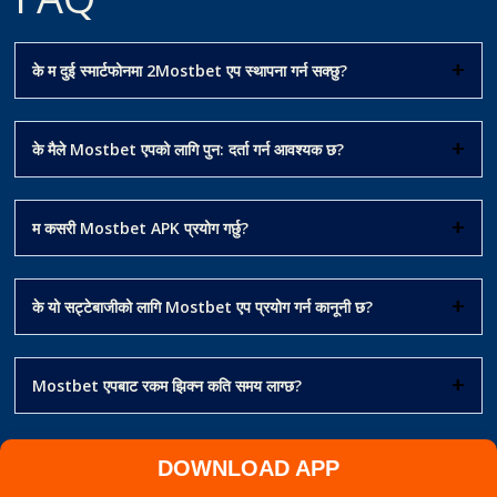
के म दुई स्मार्टफोनमा 2Mostbet एप स्थापना गर्न सक्छु?
के मैले Mostbet एपको लागि पुन: दर्ता गर्न आवश्यक छ?
म कसरी Mostbet APK प्रयोग गर्छु?
के यो सट्टेबाजीको लागि Mostbet एप प्रयोग गर्न कानूनी छ?
Mostbet एपबाट रकम झिक्न कति समय लाग्छ?
1 देखि 5 को स्केलमा, यो गाइडको उपयोगिता मूल्याङ्कन
DOWNLOAD APP
गर्नुहोस्: