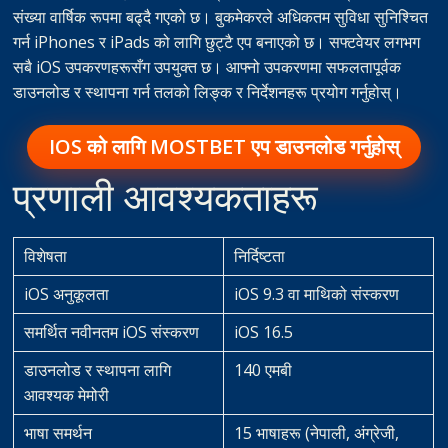
संख्या वार्षिक रूपमा बढ्दै गएको छ। बुकमेकरले अधिकतम सुविधा सुनिश्चित
गर्न iPhones र iPads को लागि छुट्टै एप बनाएको छ। सफ्टवेयर लगभग
सबै iOS उपकरणहरूसँग उपयुक्त छ। आफ्नो उपकरणमा सफलतापूर्वक
डाउनलोड र स्थापना गर्न तलको लिङ्क र निर्देशनहरू प्रयोग गर्नुहोस्।
IOS को लागि MOSTBET एप डाउनलोड गर्नुहोस्
प्रणाली आवश्यकताहरू
विशेषता
निर्दिष्टता
iOS अनुकूलता
iOS 9.3 वा माथिको संस्करण
समर्थित नवीनतम iOS संस्करण
iOS 16.5
डाउनलोड र स्थापना लागि
140 एमबी
आवश्यक मेमोरी
भाषा समर्थन
15 भाषाहरू (नेपाली, अंग्रेजी,